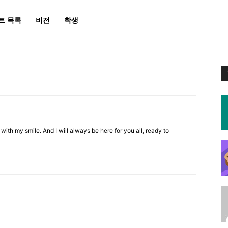
트 목록
비전
학생
 with my smile. And I will always be here for you all, ready to