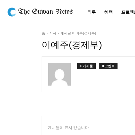
The Suwan News
직무
혜택
프로젝
홈
저자
게시글 이예주(경제부)
이예주(경제부)
0 게시물
0 코멘트
게시물이 표시 없습니다