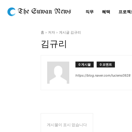
The Suwan News
직무
혜택
프로젝
홈
저자
게시글 김규리
김규리
0 게시물
0 코멘트
https://blog.naver.com/luciens0928
게시물이 표시 없습니다